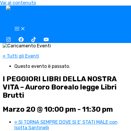
Vai al contenuto
« Tutti gli Eventi
Questo evento è passato.
I PEGGIORI LIBRI DELLA NOSTRA
VITA – Auroro Borealo legge Libri
Brutti
Marzo 20 @ 10:00 pm
-
11:30 pm
«
SI TORNA SEMPRE DOVE SI E’ STATI MALE con
Isotta Santinelli